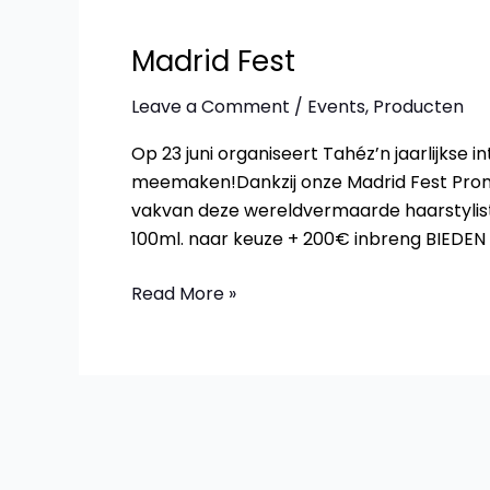
Madrid Fest
Leave a Comment
/
Events
,
Producten
Op 23 juni organiseert Tahéz’n jaarlijkse i
meemaken!Dankzij onze Madrid Fest Promo
vakvan deze wereldvermaarde haarstylis
100ml. naar keuze + 200€ inbreng BIEDEN 
Madrid
Read More »
Fest